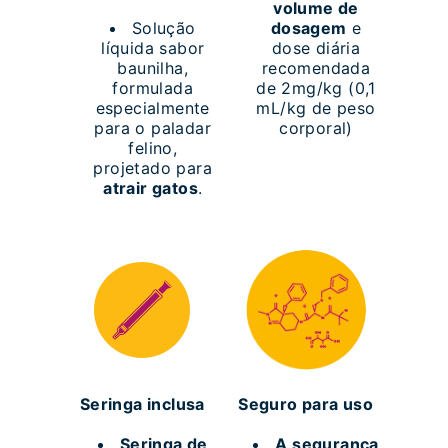
volume de
Solução
dosagem
e
líquida sabor
dose diária
baunilha,
recomendada
formulada
de 2mg/kg (0,1
especialmente
mL/kg de peso
para o paladar
corporal)
felino,
projetado para
atrair gatos
.
Seringa inclusa
Seguro para uso
Seringa de
A segurança